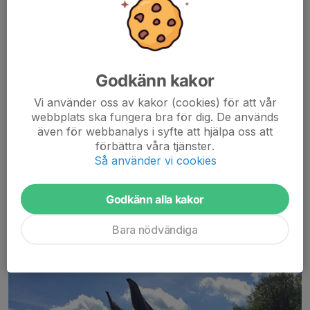
Godkänn kakor
Vi använder oss av kakor (cookies) för att vår
webbplats ska fungera bra för dig. De används
Cognac
även för webbanalys i syfte att hjälpa oss att
förbättra våra tjänster.
Häst, valack, född 2010 Ägare: Linda Martinsson
Så använder vi cookies
Neo (SWB)
Godkänn alla kakor
Bara nödvändiga