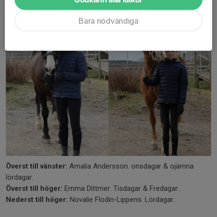
Bara nödvändiga
Överst till vänster:
Amalia Andersson. onsdagar & ojämna
lördagar.
Överst till höger:
Emma Dittmer. Tisdagar & Fredagar.
Nederst till höger:
Novalie Flodin-Lippens. Lördagar.