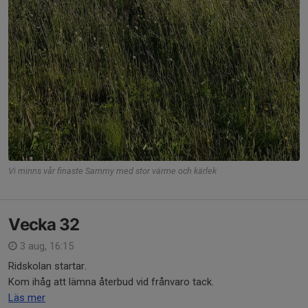
Vi minns vår finaste Sammy med stor värme och kärlek
Vecka 32
3 aug, 16:15
Ridskolan startar.
Kom ihåg att lämna återbud vid frånvaro tack.
Läs mer