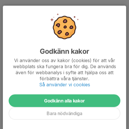
Vecka 31
26 jul, 23:59
Söndag Hästarna tas hem från sommarbetet
Läs mer
Godkänn kakor
Sammy har vandrat vidare
Vi använder oss av kakor (cookies) för att vår
webbplats ska fungera bra för dig. De används
25 jul, 18:20
även för webbanalys i syfte att hjälpa oss att
Vid den dagliga visitationen av hästarna i sommarhagen nu i
förbättra våra tjänster.
veckan upptäcktes det att Sammy var mycket halt.
Så använder vi cookies
Han hämtades hem till stallet och ställdes i box för att sedan
åka till veterinären. Där konstaterades att...
Godkänn alla kakor
Läs mer
Bara nödvändiga
Vecka 30