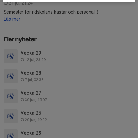
21 jul, 21:24
Semester för ridskolans hästar och personal :)
Läs mer
Fler nyheter
Vecka 29
12 jul, 23:59
Vecka 28
7 jul, 02:38
Vecka 27
30 jun, 15:07
Vecka 26
20 jun, 19:22
Vecka 25