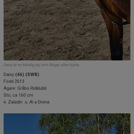
Daisy är en känslig tjej som fångar allas hjärta
Daisy
(46) (SWB)
Född 2013
Ägare: Gråbo Ridklubb
Sto, ca 160 cm
e. Zaladin u. Al a Divina