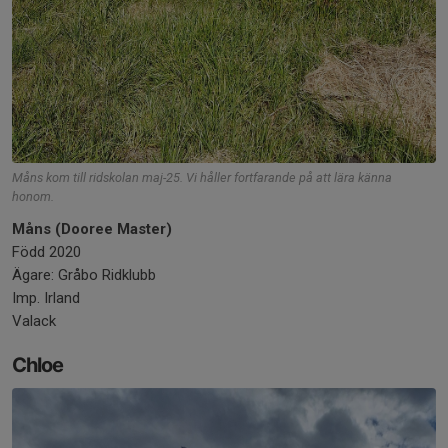
Måns kom till ridskolan maj-25. Vi håller fortfarande på att lära känna
honom.
Måns (Dooree Master)
Född 2020
Ägare: Gråbo Ridklubb
Imp. Irland
Valack
Chloe