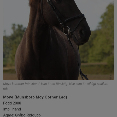
Moye kommer från Irland. Han är en försiktigt kille som är väldigt snäll att
rida.
Moye (Munsboro Moy Corner Lad)
Född 2008
Imp. Irland
Ägare: Gråbo Ridklubb