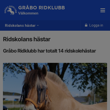
GRÅBO RIDKLUBB
Välkommen
Logga in
Ridskolans hästar
Ridskolans hästar
Gråbo Ridklubb har totalt 14 ridskolehästar