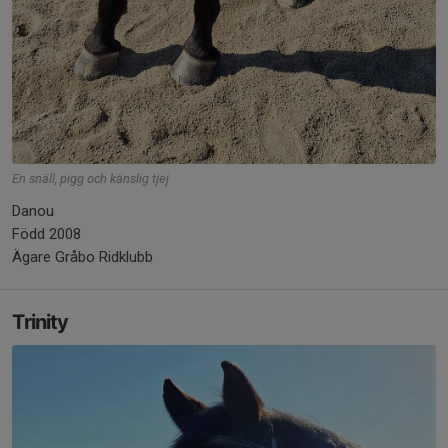
En snäll, pigg och känslig tjej
Danou
Född 2008
Ägare Gråbo Ridklubb
Trinity