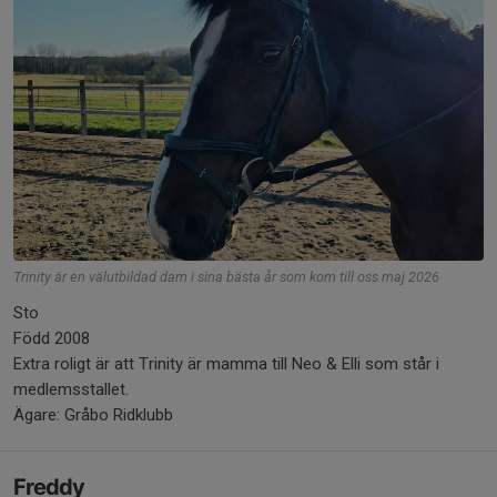
Trinity är en välutbildad dam i sina bästa år som kom till oss maj 2026
Sto
Född 2008
Extra roligt är att Trinity är mamma till Neo & Elli som står i
medlemsstallet.
Ägare: Gråbo Ridklubb
Freddy