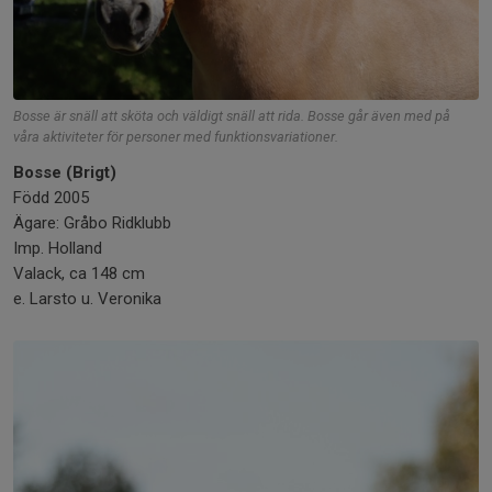
Bosse är snäll att sköta och väldigt snäll att rida. Bosse går även med på
våra aktiviteter för personer med funktionsvariationer.
Bosse (Brigt)
Född 2005
Ägare: Gråbo Ridklubb
Imp. Holland
Valack, ca 148 cm
e. Larsto u. Veronika