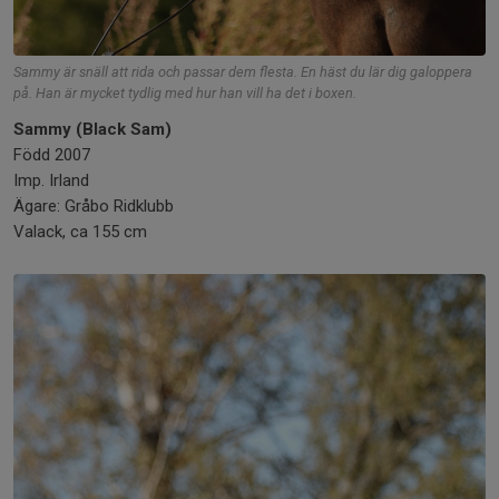
Sammy är snäll att rida och passar dem flesta. En häst du lär dig galoppera
på. Han är mycket tydlig med hur han vill ha det i boxen.
Sammy (Black Sam)
Född 2007
Imp. Irland
Ägare: Gråbo Ridklubb
Valack, ca 155 cm