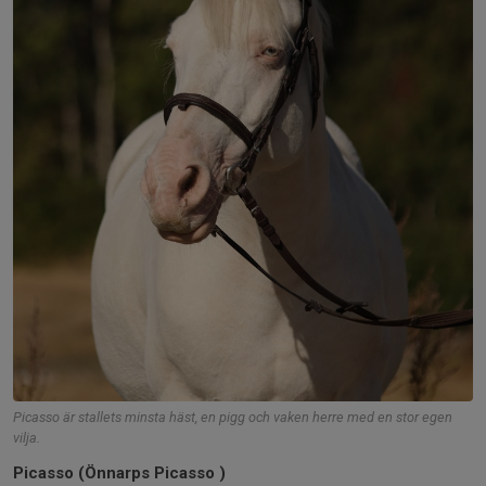
Picasso är stallets minsta häst, en pigg och vaken herre med en stor egen
vilja.
Picasso (Önnarps Picasso )