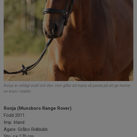
Ronja är väldigt snäll och stor. Hon gillar att mysa så passa på att ge henne
en kram i stallet.
Ronja (Munsboro Range Rover)
Född 2011
Imp. Irland
Ägare: Gråbo Ridklubb
Sto, ca 170 cm