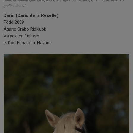
Darin är väldigt glad häst, älskar att mysa och kollar gärna i fickan efter en
godis eller två.
Darin (Dario de la Reselle)
Född 2008
Ägare: Gråbo Ridklubb
Valack, ca 160 cm
e. Don Fenaco u. Havane