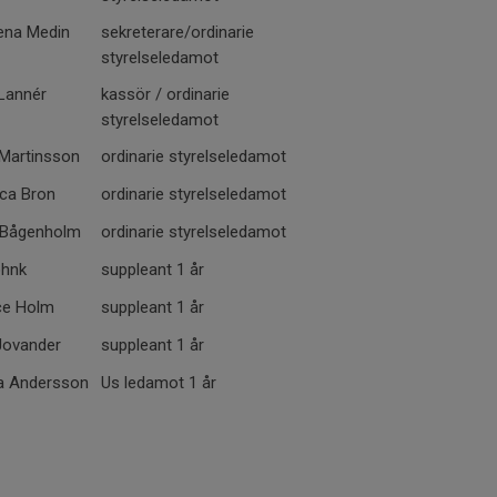
ena Medin
sekreterare/ordinarie
styrelseledamot
Lannér
kassör / ordinarie
styrelseledamot
 Martinsson
ordinarie styrelseledamot
ica Bron
ordinarie styrelseledamot
 Bågenholm
ordinarie styrelseledamot
öhnk
suppleant 1 år
ce Holm
suppleant 1 år
Jovander
suppleant 1 år
a Andersson
Us ledamot 1 år