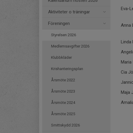
Kalendarium hösten 2026
Eva-L
Aktiviteter o träningar
Föreningen
Anna 
Styrelsen 2026
Linda
Medlemsavgifter 2026
Angel
Klubbkläder
Maria
Krishanteringsplan
Cia J
Årsmöte 2022
Janni
Årsmöte 2023
Maja 
Amali
Årsmöte 2024
Årsmöte 2025
Smittskydd 2026