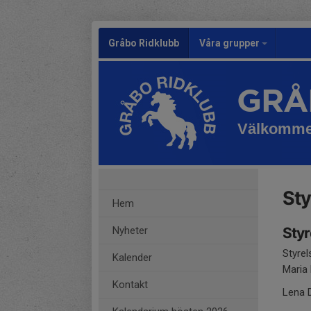
Gråbo Ridklubb
Våra grupper
GRÅ
Välkomm
Sty
Hem
Nyheter
Sty
Styrel
Kalender
Maria
Kontakt
Lena 