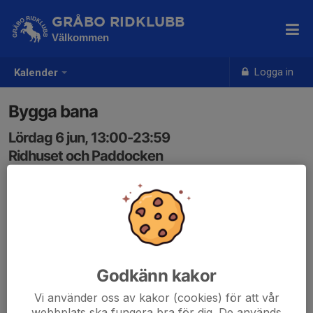
GRÅBO RIDKLUBB
Välkommen
Logga in
Kalender
Bygga bana
Lördag 6 jun, 13:00-23:59
Ridhuset och Paddocken
Samling: 13:00
Godkänn kakor
Vi använder oss av kakor (cookies) för att vår
webbplats ska fungera bra för dig. De används