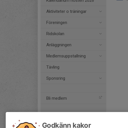
Kalendarium hösten 2026
Aktiviteter o träningar
Föreningen
Ridskolan
Anläggningen
Medlemsuppstallning
Tävling
Sponsring
Bli medlem
Godkänn kakor