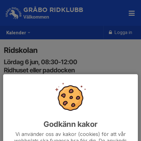
GRÅBO RIDKLUBB
Välkommen
Logga in
Kalender
Ridskolan
Lördag 6 jun, 08:30-12:00
Ridhuset eller paddocken
Samling: 08:30
Godkänn kakor
Vi använder oss av kakor (cookies) för att vår
webbplats ska fungera bra för dig. De används