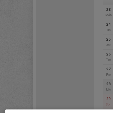
23
Mån
24
Tis
25
Ons
26
Tor
27
Fre
28
Lör
29
Sön