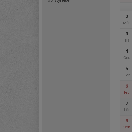
US styrelse
2
Mån
3
Tis
4
Ons
5
Tor
6
Fre
7
Lör
8
Sön