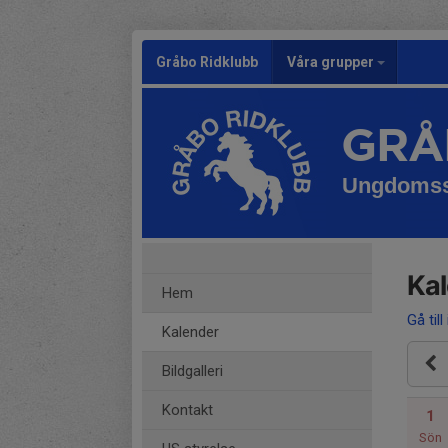
Gråbo Ridklubb
Våra grupper
GRÅ
Ungdomss
Ka
Hem
Gå till
Kalender
Bildgalleri
Kontakt
1
Sön