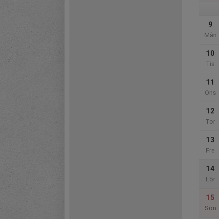
9
Mån
10
Tis
11
Ons
12
Tor
13
Fre
14
Lör
15
Sön