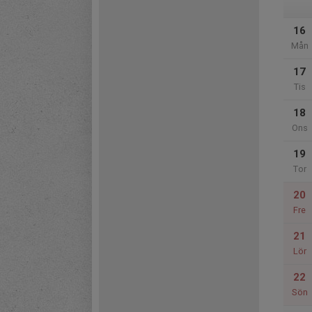
16
Mån
17
Tis
18
Ons
19
Tor
20
Fre
21
Lör
22
Sön